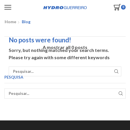
0
Home
Blog
No posts were found!
A mostrar all 0 posts
Sorry, but nothing matched your search terms.
Please try again with some different keywords
PESQU
PESQUISA
PES