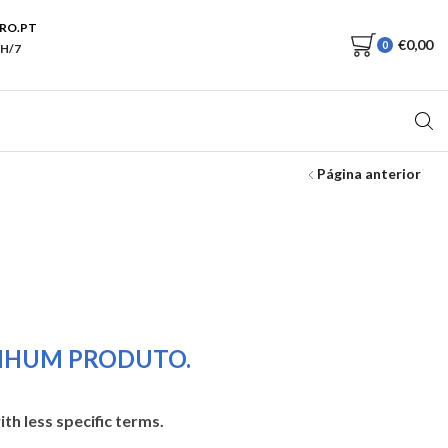
RO.PT
€
0,00
0
H/7
Página anterior
HUM PRODUTO.
th less specific terms.