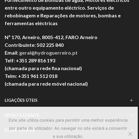
entre outro equipamento eléctrico. Serviços de
rebobinagem e Reparações de motores, bombas e
ferramentas eléctricas
Nº 170, Arneiro, 8005-412, FARO Arneiro
Contribuinte: 502 225 840
Email:
geral@hydroguerreiro.pt
Telf: +351 289 816 193
(chamada para rede fixa nacional)
Telm: +351 961 512 018
(chamada para rede móvel nacional)
LIGAÇÕES ÚTEIS
APOIO A CLIENTE
Este site utiliza cookies para permitir uma melhor experiência
por parte do utilizador. Ao navegar no site estará a consentir
REDES SOCIAIS
a sua utilização.