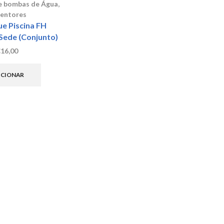
e bombas de Água
,
entores
e Piscina FH
Sede (Conjunto)
€
16,00
ICIONAR