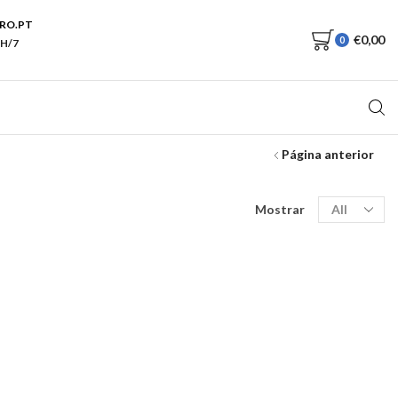
RO.PT
€
0,00
0
H/7
Página anterior
Produtos
Mostrar
por
página