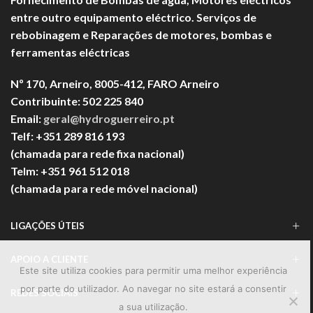
entre outro equipamento eléctrico. Serviços de
rebobinagem e Reparações de motores, bombas e
ferramentas eléctricas
Nº 170, Arneiro, 8005-412, FARO Arneiro
Contribuinte: 502 225 840
Email:
geral@hydroguerreiro.pt
Telf: +351 289 816 193
(chamada para rede fixa nacional)
Telm: +351 961 512 018
(chamada para rede móvel nacional)
LIGAÇÕES ÚTEIS
APOIO A CLIENTE
Este site utiliza cookies para permitir uma melhor experiência
por parte do utilizador. Ao navegar no site estará a consentir
REDES SOCIAIS
a sua utilização.