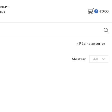
RO.PT
€
0,00
0
H/7
Página anterior
Produtos
Mostrar
por
página