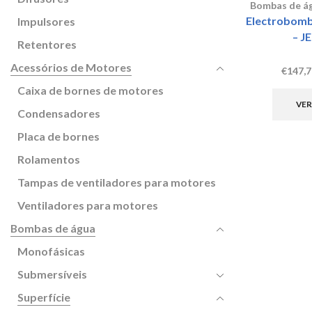
Bombas de á
Electrobomb
Impulsores
– J
Retentores
Acessórios de Motores
€
147,7
Caixa de bornes de motores
VER
Condensadores
Placa de bornes
Rolamentos
Tampas de ventiladores para motores
Ventiladores para motores
Bombas de água
Monofásicas
Submersíveis
Superfície