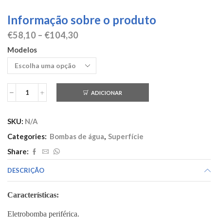
Informação sobre o produto
Price
€
58,10
–
€
104,30
range:
Modelos
€58,10
through
€104,30
ADICIONAR
Quantidade
de
Electrobomba
SKU:
N/A
Superfície
-
Categories:
Bombas de água
,
Superfície
XK
Share:
-
XQ
DESCRIÇÃO
(TERMAR)
Características:
Eletrobomba periférica.