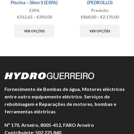
Piscina – Silen S (ESPA)
(PEDROLLO)
ESPA
Predollo
Price
Price
€
312,65
–
€
390,00
€
868,00
–
€
2.170,00
range:
This
range:
This
€312,65
product
€868,00
produc
VER OPÇÕES
VER OPÇÕES
through
has
throug
has
€390,00
multiple
€2.170,
multipl
variants.
variant
The
The
options
option
may
may
be
be
chosen
chosen
on
on
Fornecimento de Bombas de água, Motores eléctricos
the
the
entre outro equipamento eléctrico. Serviços de
product
produc
rebobinagem e Reparações de motores, bombas e
page
page
ferramentas eléctricas
Nº 170, Arneiro, 8005-412, FARO Arneiro
Contribuinte: 502 225 840