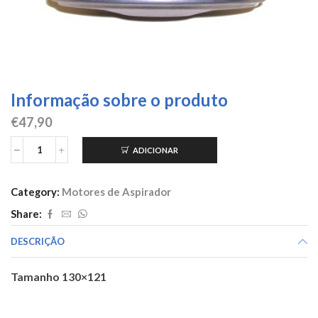
Informação sobre o produto
€
47,90
ADICIONAR
Quantidade
de
Motor
Category:
Motores de Aspirador
de
aspirador
Share:
2000
W
DESCRIÇÃO
pó
Sams.com.com
Tamanho 130×121
gola
código
404130