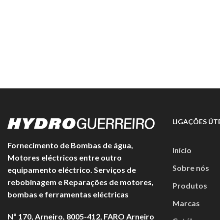
be
chosen
on
the
product
page
LIGAÇÕES ÚTE
Fornecimento de Bombas de água,
Início
Motores eléctricos entre outro
Sobre nós
equipamento eléctrico. Serviços de
rebobinagem e Reparações de motores,
Produtos
bombas e ferramentas eléctricas
Marcas
Nº 170, Arneiro, 8005-412, FARO Arneiro