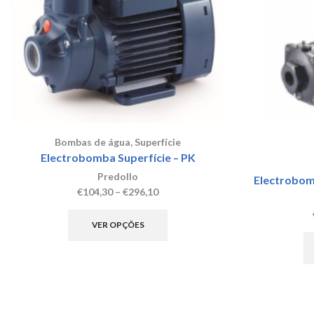
may
be
chosen
on
the
product
page
Bombas de água
,
Superfície
Electrobomba Superfície – PK
Predollo
Electrobomb
Price
€
104,30
–
€
296,10
range:
This
€104,30
product
VER OPÇÕES
through
has
€296,10
multiple
variants.
The
options
may