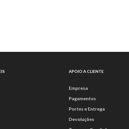
options
may
be
chosen
on
the
product
page
IS
APOIO A CLIENTE
Empresa
Pagamentos
Portes e Entrega
Devoluções