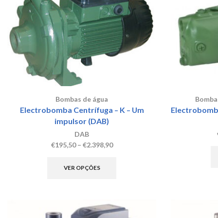
Bombas de água
Bombas
Electrobomba Centrífuga – K – Um
Electrobomba
impulsor (DAB)
DAB
Price
€
195,50
–
€
2.398,90
range:
This
€195,50
product
VER OPÇÕES
through
has
€2.398,90
multiple
variants.
The
options