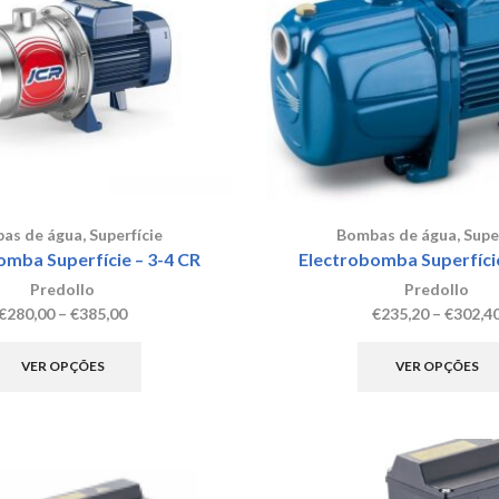
may
be
chosen
on
the
product
page
as de água
,
Superfície
Bombas de água
,
Supe
omba Superfície – 3-4 CR
Electrobomba Superfície
Predollo
Predollo
Price
€
280,00
–
€
385,00
€
235,20
–
€
302,4
range:
This
€280,00
product
VER OPÇÕES
VER OPÇÕES
through
has
€385,00
multiple
variants.
The
options