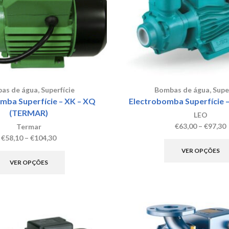
as de água
,
Superfície
Bombas de água
,
Supe
mba Superfície – XK – XQ
Electrobomba Superfície 
(TERMAR)
LEO
P
€
63,00
–
€
97,30
Termar
r
Price
€
58,10
–
€
104,30
range:
This
VER OPÇÕES
€58,10
product
VER OPÇÕES
through
has
€104,30
multiple
variants.
The
options
may