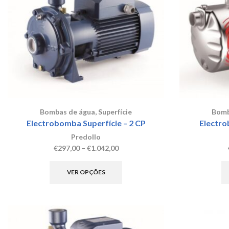
may
be
chosen
on
the
product
page
Bombas de água
,
Superfície
Bomb
Electrobomba Superfície – 2 CP
Electro
Predollo
Price
€
297,00
–
€
1.042,00
range:
This
€297,00
product
VER OPÇÕES
through
has
€1.042,00
multiple
variants.
The
options