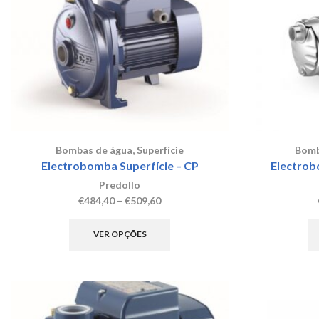
may
be
chosen
on
the
product
page
Bombas de água
,
Superfície
Bomb
Electrobomba Superfície – CP
Electrob
Predollo
Price
€
484,40
–
€
509,60
range:
This
€484,40
product
VER OPÇÕES
through
has
€509,60
multiple
variants.
The
options