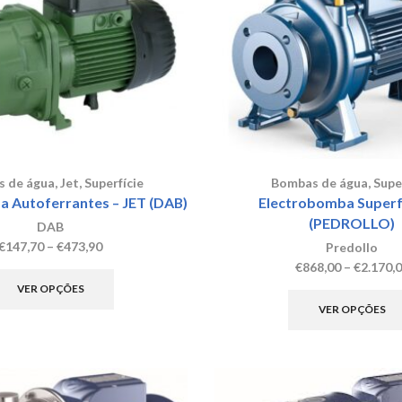
be
chosen
on
the
product
page
 de água
,
Jet
,
Superfície
Bombas de água
,
Supe
 Autoferrantes – JET (DAB)
Electrobomba Superfí
(PEDROLLO)
DAB
Price
€
147,70
–
€
473,90
Predollo
range:
This
€
868,00
–
€
2.170,
€147,70
product
VER OPÇÕES
through
has
VER OPÇÕES
€473,90
multiple
variants.
The
options
may