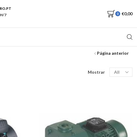
RO.PT
€
0,00
0
H/7
Página anterior
Produtos
Mostrar
por
página