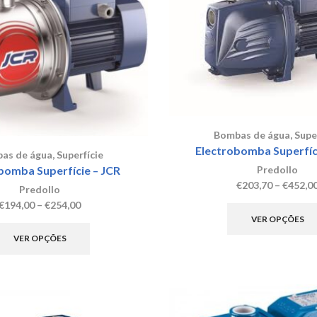
be
chosen
on
the
product
page
Bombas de água
,
Supe
Electrobomba Superfíc
as de água
,
Superfície
bomba Superfície – JCR
Predollo
€
203,70
–
€
452,0
Predollo
Price
€
194,00
–
€
254,00
range:
This
VER OPÇÕES
€194,00
product
VER OPÇÕES
through
has
€254,00
multiple
variants.
The
options