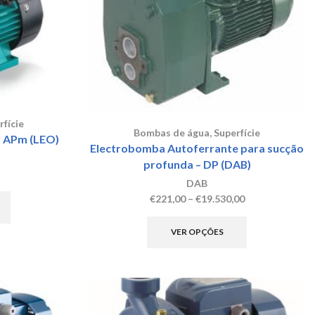
rfície
Bombas de água
,
Superfície
– APm (LEO)
Electrobomba Autoferrante para sucção
profunda – DP (DAB)
rice
DAB
ange:
This
Price
€
221,00
–
€
19.530,00
€63,00
product
range:
This
through
has
€221,00
product
€97,30
multiple
VER OPÇÕES
through
has
variants.
€19.530,00
multiple
The
variants.
options
The
may
options
be