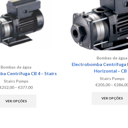
may
be
chosen
on
the
product
page
Bombas de água
Electrobomba Centrífuga M
Bombas de água
Horizontal – CB
a Centrífuga CB 4 – Stairs
Stairs Pumps
Stairs Pumps
€
205,00
–
€
286,0
Price
€
252,00
–
€
377,00
range:
This
VER OPÇÕES
€252,00
product
VER OPÇÕES
through
has
€377,00
multiple
variants.
The