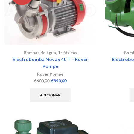
Bombas de água
,
Trifásicas
Bomb
Electrobomba Novax 40 T – Rover
Electrobo
Pompe
Rover Pompe
O
O
€
600,00
€
390,00
preço
preço
original
atual
ADICIONAR
era:
é:
€600,00.
€390,00.