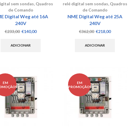
digital sem sondas
,
Quadros
relé digital sem sondas
,
Quadros
de Comando
de Comando
E Digital Weg até 16A
NME Digital Weg até 25A
240V
240V
O
O
O
O
€
233,00
€
140,00
€
362,00
€
218,00
preço
preço
preço
preço
original
atual
original
atual
ADICIONAR
ADICIONAR
era:
é:
era:
é:
€233,00.
€140,00.
€362,00.
€218,00.
EM
EM
OMOÇÃO!
PROMOÇÃO!