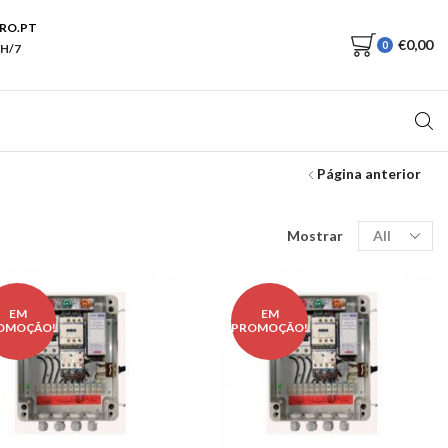
RO.PT
€
0,00
0
H/7
Página anterior
Produtos
Mostrar
por
página
EM
EM
OMOÇÃO!
PROMOÇÃO!