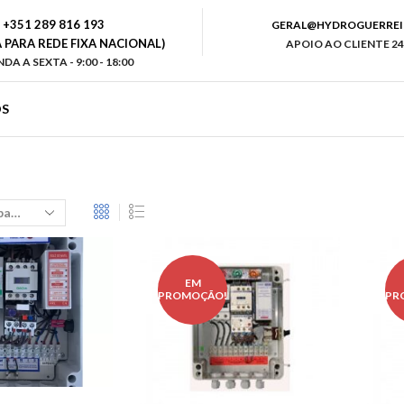
+351 289 816 193
GERAL@HYDROGUERREI
PARA REDE FIXA NACIONAL)
APOIO AO CLIENTE 24
DA A SEXTA - 9:00 - 18:00
S
EM
!
PROMOÇÃO!
PR