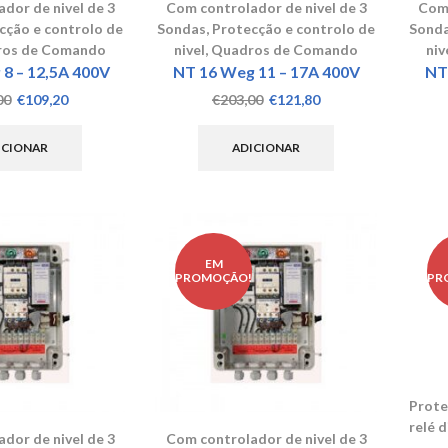
dor de nivel de 3
Com controlador de nivel de 3
Com 
cção e controlo de
Sondas
,
Protecção e controlo de
Sond
os de Comando
nivel
,
Quadros de Comando
niv
8 – 12,5A 400V
NT 16 Weg 11 – 17A 400V
NT
O
O
O
O
00
€
109,20
€
203,00
€
121,80
preço
preço
preço
preço
original
atual
original
atual
ICIONAR
ADICIONAR
era:
é:
era:
é:
€182,00.
€109,20.
€203,00.
€121,80.
EM
!
PROMOÇÃO!
PR
Prote
relé 
dor de nivel de 3
Com controlador de nivel de 3