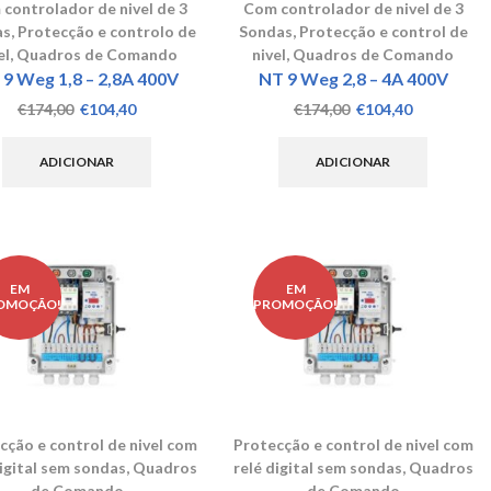
controlador de nivel de 3
Com controlador de nivel de 3
as
,
Protecção e controlo de
Sondas
,
Protecção e control de
el
,
Quadros de Comando
nivel
,
Quadros de Comando
 9 Weg 1,8 – 2,8A 400V
NT 9 Weg 2,8 – 4A 400V
O
O
O
O
€
174,00
€
104,40
€
174,00
€
104,40
preço
preço
preço
preço
original
atual
original
atual
ADICIONAR
ADICIONAR
era:
é:
era:
é:
€174,00.
€104,40.
€174,00.
€104,40.
EM
EM
OMOÇÃO!
PROMOÇÃO!
cção e control de nivel com
Protecção e control de nivel com
digital sem sondas
,
Quadros
relé digital sem sondas
,
Quadros
de Comando
de Comando