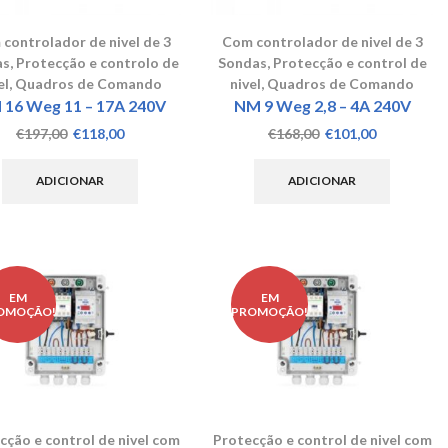
controlador de nivel de 3
Com controlador de nivel de 3
as
,
Protecção e controlo de
Sondas
,
Protecção e control de
el
,
Quadros de Comando
nivel
,
Quadros de Comando
16 Weg 11 – 17A 240V
NM 9 Weg 2,8 – 4A 240V
O
O
O
O
€
197,00
€
118,00
€
168,00
€
101,00
preço
preço
preço
preço
original
atual
original
atual
ADICIONAR
ADICIONAR
era:
é:
era:
é:
€197,00.
€118,00.
€168,00.
€101,00.
EM
EM
OMOÇÃO!
PROMOÇÃO!
cção e control de nivel com
Protecção e control de nivel com