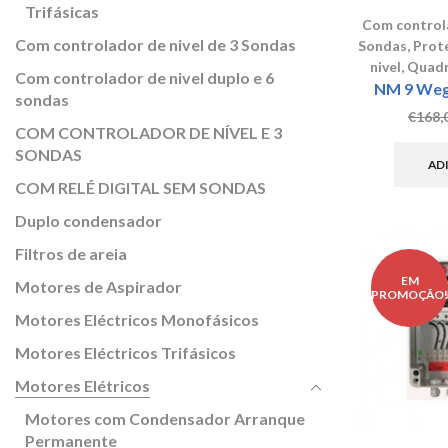
Trifásicas
Com controla
Com controlador de nivel de 3 Sondas
Sondas
,
Prote
nivel
,
Quadr
Com controlador de nivel duplo e 6
NM 9 Weg 
sondas
€
168,
COM CONTROLADOR DE NÍVEL E 3
SONDAS
AD
COM RELÉ DIGITAL SEM SONDAS
Duplo condensador
Filtros de areia
EM
Motores de Aspirador
PROMOÇÃO
Motores Eléctricos Monofásicos
Motores Eléctricos Trifásicos
Motores Elétricos
Motores com Condensador Arranque
Permanente