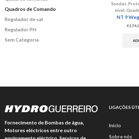
Sondas
,
Prote
Quadros de Comando
nivel
,
Quadr
NT 9 Weg 
Regulador de sal
€
174,
Regulador PH
Sem Categoria
AD
LIGAÇÕES ÚTE
Fornecimento de Bombas de água,
Início
Motores eléctricos entre outro
Sobre nós
equipamento eléctrico. Serviços de