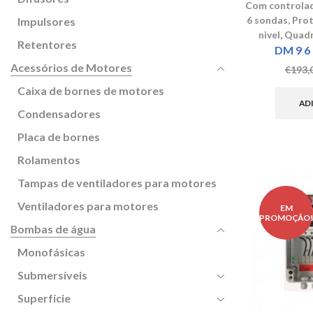
Com controlad
6 sondas
,
Prot
Impulsores
nivel
,
Quadr
Retentores
DM 9 6 
Acessórios de Motores
€
193,
Caixa de bornes de motores
AD
Condensadores
Placa de bornes
Rolamentos
Tampas de ventiladores para motores
Ventiladores para motores
EM
PROMOÇÃO
Bombas de água
Monofásicas
Submersíveis
Superfície