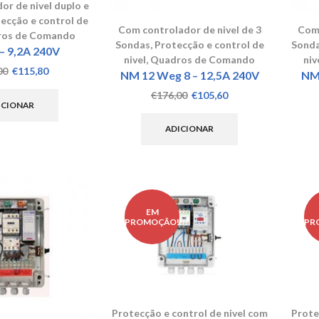
or de nivel duplo e
ecção e control de
Com controlador de nivel de 3
Com 
os de Comando
Sondas
,
Protecção e control de
Sond
– 9,2A 240V
nivel
,
Quadros de Comando
niv
O
O
00
€
115,80
NM 12 Weg 8 – 12,5A 240V
NM 
preço
preço
O
O
€
176,00
€
105,60
original
atual
ICIONAR
preço
preço
era:
é:
original
atual
ADICIONAR
€193,00.
€115,80.
era:
é:
€176,00.
€105,60.
EM
!
PROMOÇÃO!
PR
Protecção e control de nivel com
Prote