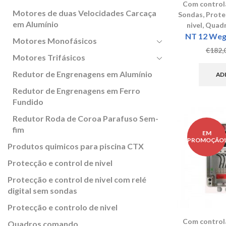
Com controla
Motores de duas Velocidades Carcaça
Sondas
,
Prote
em Alumínio
nivel
,
Quadr
NT 12 Weg 
Motores Monofásicos
€
182,
Motores Trifásicos
Redutor de Engrenagens em Alumínio
AD
Redutor de Engrenagens em Ferro
Fundido
Redutor Roda de Coroa Parafuso Sem-
fim
EM
PROMOÇÃO
Produtos quimicos para piscina CTX
Protecção e control de nivel
Protecção e control de nivel com relé
digital sem sondas
Protecção e controlo de nivel
Com controla
Quadros comando