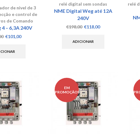
relé digital sem sondas
relé 
dor de nivel de 3
NME Digital Weg até 12A
cção e control de
NM
240V
os de Comando
O
O
€
198,00
€
118,00
4 – 6,3A 240V
preço
preço
O
O
00
€
101,00
original
atual
ADICIONAR
preço
preço
era:
é:
original
atual
ICIONAR
€198,00.
€118,00.
era:
é:
€168,00.
€101,00.
EM
!
PROMOÇÃO!
PR