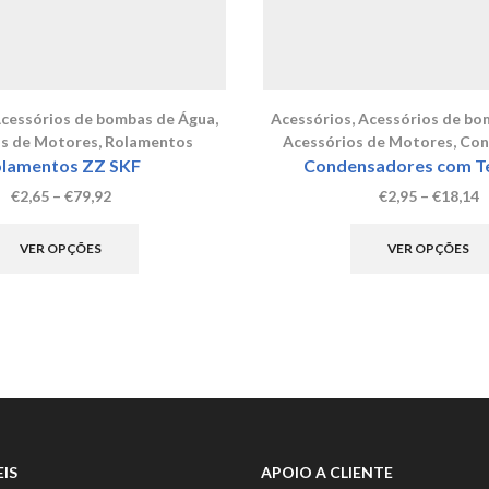
cessórios de bombas de Água
,
Acessórios
,
Acessórios de bo
os de Motores
,
Rolamentos
Acessórios de Motores
,
Con
lamentos ZZ SKF
Condensadores com Te
Price
P
€
2,65
–
€
79,92
€
2,95
–
€
18,14
range:
This
r
€2,65
product
€
VER OPÇÕES
VER OPÇÕES
through
has
t
€79,92
multiple
€
variants.
The
options
may
be
chosen
on
the
IS
APOIO A CLIENTE