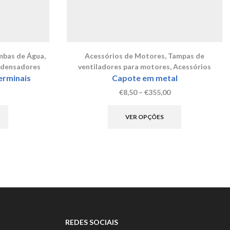
mbas de Água
,
Acessórios de Motores
,
Tampas de
densadores
ventiladores para motores
,
Acessórios
rminais
Capote em metal
rice
Price
€
8,50
–
€
355,00
ange:
This
range:
This
2,95
product
€8,50
product
VER OPÇÕES
hrough
has
through
has
18,14
multiple
€355,00
multiple
variants.
variants.
The
The
options
options
may
may
be
be
chosen
chosen
on
on
the
the
REDES SOCIAIS