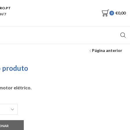
RO.PT
€
0,00
0
H/7
Página anterior
o produto
motor elétrico.
ONAR