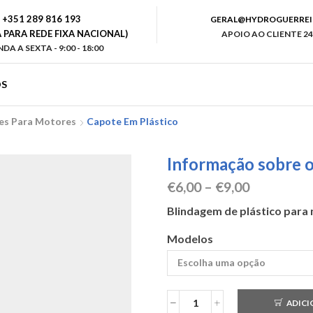
+351 289 816 193
GERAL@HYDROGUERREI
PARA REDE FIXA NACIONAL)
APOIO AO CLIENTE 24
DA A SEXTA - 9:00 - 18:00
S
es Para Motores
Capote Em Plástico
Informação sobre 
Price
€
6,00
–
€
9,00
range:
Blindagem de plástico para 
€6,00
through
Modelos
€9,00
ADICI
Quantidade