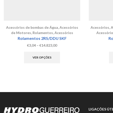
Acessórios de bombas de Água
,
Acessórios
Acessórios
,
A
de Motores
,
Rolamentos
,
Acessórios
Acessóri
Rolamentos 2RS/DDU SKF
Ro
Price
€
3,04
–
€
14.823,00
range:
This
€3,04
product
VER OPÇÕES
through
has
€14.823,00
multiple
variants.
The
options
may
be
chosen
on
the
LIGAÇÕES ÚTE