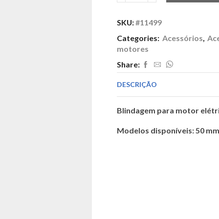
de
Capote
SKU:
#11499
em
plástico
Categories:
Acessórios
,
Ac
motores
Share:
DESCRIÇÃO
Blindagem para motor elétr
Modelos disponíveis: 50 mm