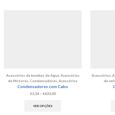
Acessórios de bombas de Água
,
Acessórios
Acessórios
,
A
de Motores
,
Condensadores
,
Acessórios
de ven
Condensadores com Cabo
Price
€
3,14
–
€
633,00
range:
This
€3,14
product
VER OPÇÕES
through
has
€633,00
multiple