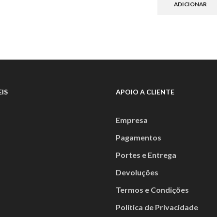
ADICIONAR
variants.
The
options
may
be
chosen
on
the
product
IS
APOIO A CLIENTE
page
Empresa
Pagamentos
Portes e Entrega
Devoluções
Termos e Condições
Política de Privacidade