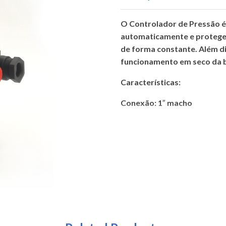
O Controlador de Pressão é
automaticamente e protege
de forma constante. Além d
funcionamento em seco da
Características:
Conexão: 1″ macho
Pressão de arranque: 1,5kg
Máxima intensidade: 10 A
Máxima Pressão: 10 Bar