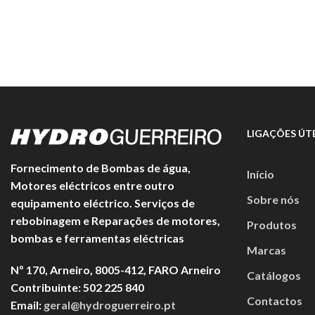
variants.
The
options
may
be
chosen
on
the
product
LIGAÇÕES ÚTE
page
Fornecimento de Bombas de água,
Início
Motores eléctricos entre outro
Sobre nós
equipamento eléctrico. Serviços de
rebobinagem e Reparações de motores,
Produtos
bombas e ferramentas eléctricas
Marcas
Nº 170, Arneiro, 8005-412, FARO Arneiro
Catálogos
Contribuinte: 502 225 840
Contactos
Email:
geral@hydroguerreiro.pt