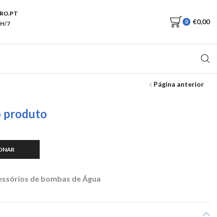
RO.PT
€
0,00
0
H/7
Página anterior
o produto
ONAR
essórios de bombas de Água