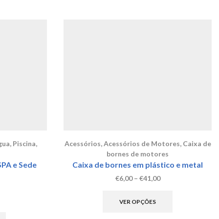
gua
,
Piscina
,
Acessórios
,
Acessórios de Motores
,
Caixa de
bornes de motores
SPA e Sede
Caixa de bornes em plástico e metal
Price
€
6,00
–
€
41,00
range:
This
€6,00
product
VER OPÇÕES
through
has
€41,00
multiple