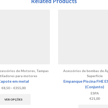
Related Products
cessórios de Motores
,
Tampas
Acessórios de bombas de Á
tiladores para motores
Superfície
Capote em metal
Empanque Piscina FHE E
(Conjunto)
Price
€
8,50
–
€
355,00
range:
This
ESPA
€8,50
product
€
21,00
VER OPÇÕES
through
has
€355,00
multiple