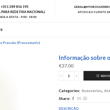
+351 289 816 193
GERAL@HYDROGUERREI
PARA REDE FIXA NACIONAL)
APOIO AO CLIENTE 24
DA A SEXTA - 9:00 - 18:00
S
e Pressão (Pressomatic)
Informação sobre 
€
37,00
ADICI
Quantidade
de
Controlador
Categories:
Acessórios
,
Ac
de
pressão
Share:
(Pressomatic)
DESCRIÇÃO