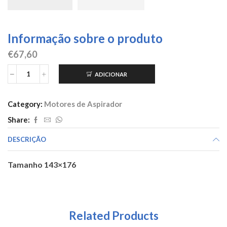
Informação sobre o produto
€
67,60
ADICIONAR
Quantidade
de
Motor
Category:
Motores de Aspirador
de
aspirador
Share:
1200W
líquidos
DESCRIÇÃO
código
400200
Tamanho 143×176
Related Products