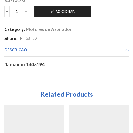
ADICIONAR
Quantidade
de
Motor
Category:
Motores de Aspirador
de
aspirador
Share:
500
W
DESCRIÇÃO
asp.central
24
Tamanho 144×194
V
código
402180
Related Products