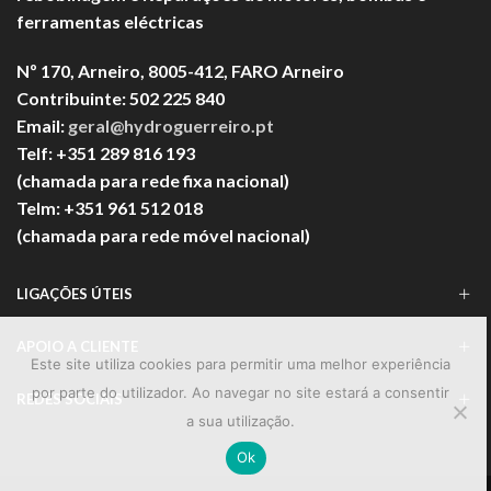
ferramentas eléctricas
Nº 170, Arneiro, 8005-412, FARO Arneiro
Contribuinte: 502 225 840
Email:
geral@hydroguerreiro.pt
Telf: +351 289 816 193
(chamada para rede fixa nacional)
Telm: +351 961 512 018
(chamada para rede móvel nacional)
LIGAÇÕES ÚTEIS
APOIO A CLIENTE
Este site utiliza cookies para permitir uma melhor experiência
por parte do utilizador. Ao navegar no site estará a consentir
REDES SOCIAIS
a sua utilização.
Ok