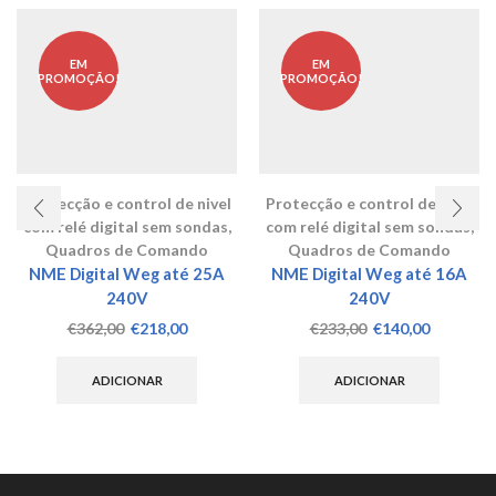
EM
EM
PROMOÇÃO!
PROMOÇÃO!
Protecção e control de nivel
Protecção e control de nivel
com relé digital sem sondas
,
com relé digital sem sondas
,
Quadros de Comando
Quadros de Comando
NME Digital Weg até 25A
NME Digital Weg até 16A
240V
240V
O
O
O
O
€
362,00
€
218,00
€
233,00
€
140,00
preço
preço
preço
preço
original
atual
original
atual
ADICIONAR
ADICIONAR
era:
é:
era:
é:
€362,00.
€218,00.
€233,00.
€140,00.