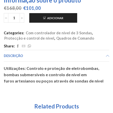
Informação sobre o produto
O
O
€
168,00
€
101,00
preço
preço
original
atual
ADICIONAR
Quantidade
era:
é:
de
€168,00.
€101,00.
NM
Categories:
Com controlador de nivel de 3 Sondas
,
9
Protecção e control de nivel
,
Quadros de Comando
Weg
2,8
Share:
-
4A
DESCRIÇÃO
240V
Utilizações: Controlo e proteção de eletrobombas,
bombas submersíveis e controlo de nível em
furos artesianos ou poços através de sondas de nível
Related Products