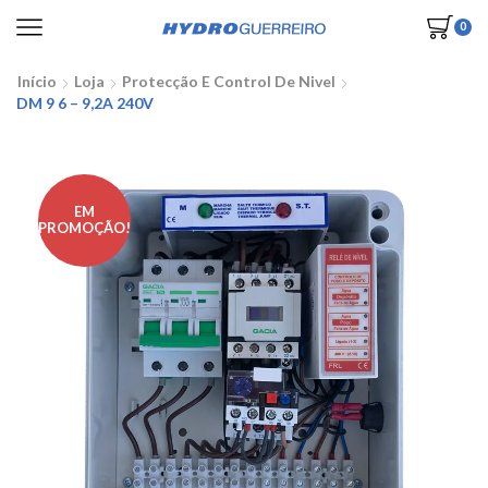
0
Início
Loja
Protecção E Control De Nivel
DM 9 6 – 9,2A 240V
EM
PROMOÇÃO!