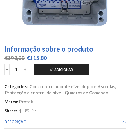
Informação sobre o produto
O
O
€
193,00
€
115,80
preço
preço
original
atual
ADICIONAR
Quantidade
era:
é:
de
€193,00.
€115,80.
DM
Categories:
Com controlador de nivel duplo e 6 sondas
,
9
Protecção e control de nivel
,
Quadros de Comando
6
-
Marca:
Protek
9,2A
Share:
240V
DESCRIÇÃO