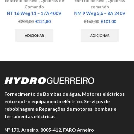
controlo de nivel
,
Quadros de
control de nivel
,
Quadros
Comando
comando
NT 16 Weg 11 – 17A 400V
NM 9 Weg 5,6 – 8A 240V
O
O
O
O
€
203,00
€
121,80
€
168,00
€
101,00
preço
preço
preço
preço
original
atual
original
atual
ADICIONAR
ADICIONAR
era:
é:
era:
é:
€203,00.
€121,80.
€168,00.
€101,00.
Fornecimento de Bombas de água, Motores eléctricos
entre outro equipamento eléctrico. Serviços de
rebobinagem e Reparações de motores, bombas e
ferramentas eléctricas
Nº 170, Arneiro, 8005-412, FARO Arneiro