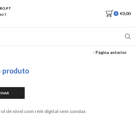
RO.PT
€
0,00
0
H/7
Página anterior
o produto
ONAR
0.
ol de nivel com relé digital sem sondas