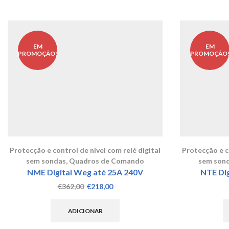
EM
EM
PROMOÇÃO!
PROMOÇÃO
Protecção e control de nivel com relé digital
Protecção e co
sem sondas
,
Quadros de Comando
sem son
NME Digital Weg até 25A 240V
NTE Dig
O
O
€
362,00
€
218,00
preço
preço
original
atual
ADICIONAR
era:
é:
€362,00.
€218,00.