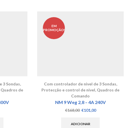
EM
PROMOÇÃO!
e 3 Sondas
,
Com controlador de nivel de 3 Sondas
,
,
Quadros de
Protecção e control de nivel
,
Quadros de
Comando
400V
NM 9 Weg 2,8 – 4A 240V
O
O
O
€
168,00
€
101,00
preço
preço
preço
atual
original
atual
ADICIONAR
é:
era:
é: