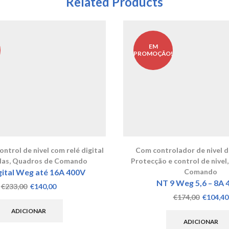
Related Products
EM
!
PROMOÇÃO!
ntrol de nivel com relé digital
Com controlador de nivel d
das
,
Quadros de Comando
Protecção e control de nivel
ital Weg até 16A 400V
Comando
NT 9 Weg 5,6 – 8A 
O
O
€
233,00
€
140,00
preço
preço
O
€
174,00
€
104,40
original
atual
preço
ADICIONAR
era:
é:
original
ADICIONAR
€233,00.
€140,00.
era: