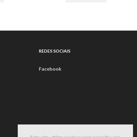
€104,40.
€168,00.
€101,00.
REDES SOCIAIS
Facebook