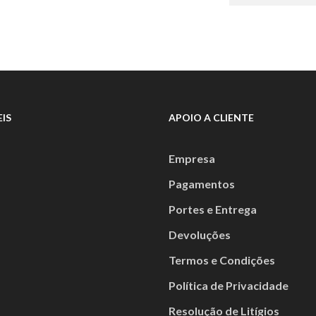
€174,00.
IS
APOIO A CLIENTE
Empresa
Pagamentos
Portes e Entrega
Devoluções
Termos e Condições
Política de Privacidade
Resolução de Litígios