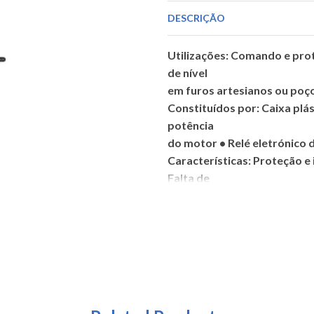
240V
DESCRIÇÃO
Utilizações: Comando e pro
de nível
em furos artesianos ou poço
Constituídos por: Caixa pl
potência
do motor • Relé eletrónico 
Características: Proteção e
Falta de
água: Subcorrente (EIL) • S
com tensão
• Sinalizador de bomba liga
dos parâmetros de funcion