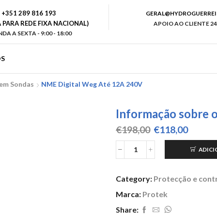
+351 289 816 193
GERAL@HYDROGUERREI
PARA REDE FIXA NACIONAL)
APOIO AO CLIENTE 24
DA A SEXTA - 9:00 - 18:00
S
Sem Sondas
NME Digital Weg Até 12A 240V
Informação sobre 
O
O
€
198,00
€
118,00
preço
preço
original
atual
ADICI
Quantidade
era:
é:
de
€198,00.
€118,0
NME
Category:
Protecção e contr
Digital
Weg
Marca:
Protek
até
Share:
12A