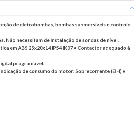
teção de eletrobombas, bombas submersíveis e controlo
s. Não necessitam de instalação de sondas de nível.
ástica em ABS 25x20x14 IP54 IK07 • Contactor adequado à
digital programável.
 indicação de consumo do motor: Sobrecorrente (EIH) •
obretensão (EUH) • Subtensão (EUL) • Sinalizador de Relé
da • Tempo de rearme automático (t) • Fácil programação
amento.