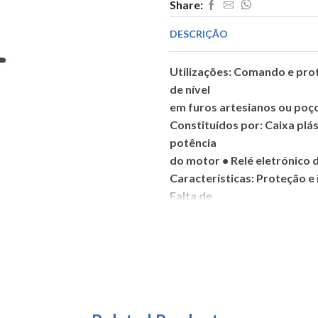
Share:
400V
DESCRIÇÃO
Utilizações: Comando e pro
de nível
em furos artesianos ou poço
Constituídos por: Caixa pl
potência
do motor • Relé eletrónico 
Características: Proteção e
Falta de
água: Subcorrente (EIL) • S
com tensão
• Sinalizador de bomba liga
dos parâmetros
de funcionamento.