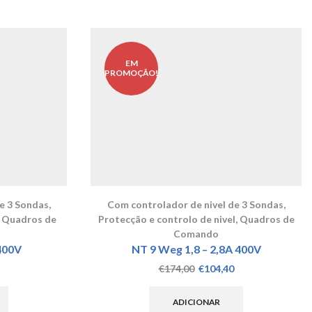
EM
PROMOÇÃO!
e 3 Sondas
,
Com controlador de nivel de 3 Sondas
,
,
Quadros de
Protecção e controlo de nivel
,
Quadros de
Comando
400V
NT 9 Weg 1,8 – 2,8A 400V
O
O
O
€
174,00
€
104,40
preço
preço
preço
atual
original
atual
ADICIONAR
é:
era:
é: