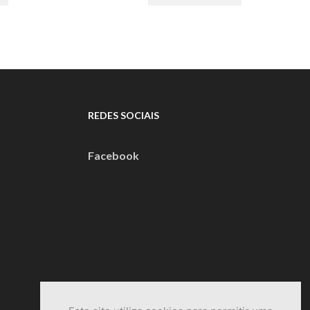
€104,40.
€174,00.
€104,40.
REDES SOCIAIS
Facebook