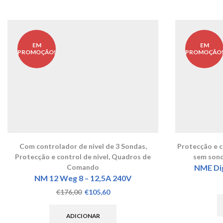
EM
EM
PROMOÇÃO!
PROMOÇÃO
Com controlador de nivel de 3 Sondas
,
Protecção e co
Protecção e control de nivel
,
Quadros de
sem son
Comando
NME Dig
NM 12 Weg 8 – 12,5A 240V
O
O
€
176,00
€
105,60
preço
preço
original
atual
ADICIONAR
era:
é: