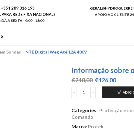
+351 289 816 193
GERAL@HYDROGUERREI
PARA REDE FIXA NACIONAL)
APOIO AO CLIENTE 24
DA A SEXTA - 9:00 - 18:00
S
Sem Sondas
NTE Digital Weg Até 12A 400V
Informação sobre 
O
O
€
210,00
€
126,00
preço
preço
original
atual
ADICI
Quantidade
era:
é:
de
€210,00.
€126,0
NTE
Categories:
Protecção e con
Digital
Comando
Weg
até
Marca:
Protek
12A