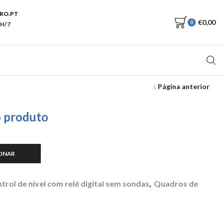
RO.PT
€
0,00
0
H/7
Página anterior
o produto
ONAR
0.
trol de nivel com relé digital sem sondas
,
Quadros de