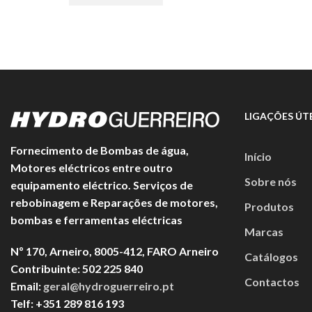
€176,00.
€105,60.
LIGAÇÕES ÚTE
Fornecimento de Bombas de água,
Início
Motores eléctricos entre outro
Sobre nós
equipamento eléctrico. Serviços de
rebobinagem e Reparações de motores,
Produtos
bombas e ferramentas eléctricas
Marcas
Nº 170, Arneiro, 8005-412, FARO Arneiro
Catálogos
Contribuinte: 502 225 840
Contactos
Email:
geral@hydroguerreiro.pt
Telf: +351 289 816 193