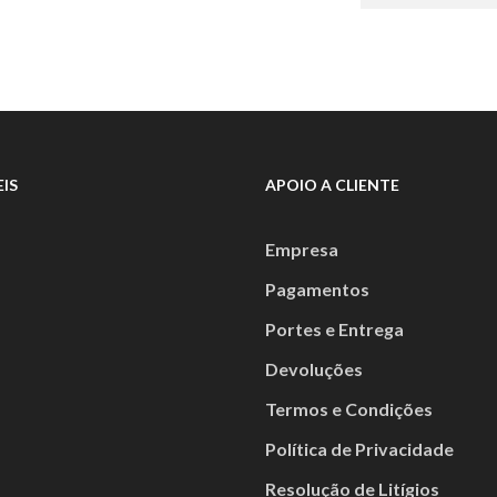
€174,00.
IS
APOIO A CLIENTE
Empresa
Pagamentos
Portes e Entrega
Devoluções
Termos e Condições
Política de Privacidade
Resolução de Litígios