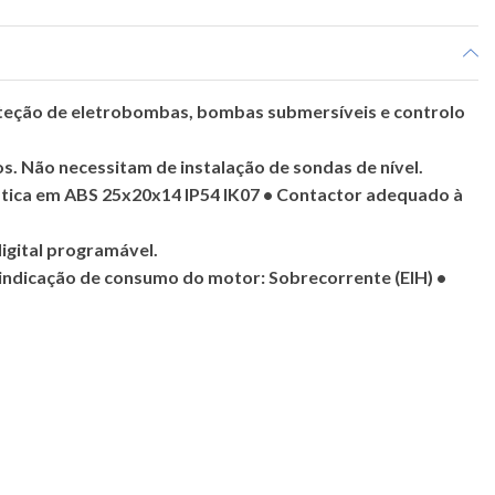
teção de eletrobombas, bombas submersíveis e controlo
s. Não necessitam de instalação de sondas de nível.
ástica em ABS 25x20x14 IP54 IK07 • Contactor adequado à
digital programável.
 indicação de consumo do motor: Sobrecorrente (EIH) •
obretensão (EUH) • Subtensão (EUL) • Sinalizador de Relé
da • Tempo de rearme automático (t) • Fácil programação