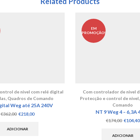
Related Products
EM
!
PROMOÇÃO!
ntrol de nivel com relé digital
Com controlador de nivel d
das
,
Quadros de Comando
Protecção e control de nivel
ital Weg até 25A 240V
Comando
NT 9 Weg 4 – 6,3A 
O
O
€
362,00
€
218,00
preço
preço
O
€
174,00
€
104,40
original
atual
preço
ADICIONAR
era:
é:
original
ADICIONAR
€362,00.
€218,00.
era: