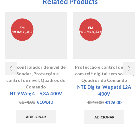
Related Products
EM
EM
PROMOÇÃO!
PROMOÇÃO!
Com controlador de nivel de
Protecção e control de nivel
3 Sondas
,
Protecção e
com relé digital sem sondas
,
control de nivel
,
Quadros de
Quadros de Comando
Comando
NTE Digital Weg até 12A
NT 9 Weg 4 – 6,3A 400V
400V
O
O
€
174,00
€
104,40
O
O
€
210,00
€
126,00
preço
preço
preço
preço
original
atual
original
atual
ADICIONAR
ADICIONAR
era:
é:
era:
é:
€174,00.
€104,40.
€210,00.
€126,00.