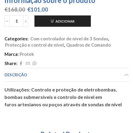
Informação sobre o produto
O
O
€
168,00
€
101,00
preço
preço
original
atual
ADICIONAR
Quantidade
era:
é:
de
€168,00.
€101,00.
NM
Categories:
Com controlador de nivel de 3 Sondas
,
9
Protecção e control de nivel
,
Quadros de Comando
Weg
4
Marca:
Protek
-
Share:
6,3A
240V
DESCRIÇÃO
Utilizações: Controlo e proteção de eletrobombas,
bombas submersíveis e controlo de nível em
furos artesianos ou poços através de sondas de nível