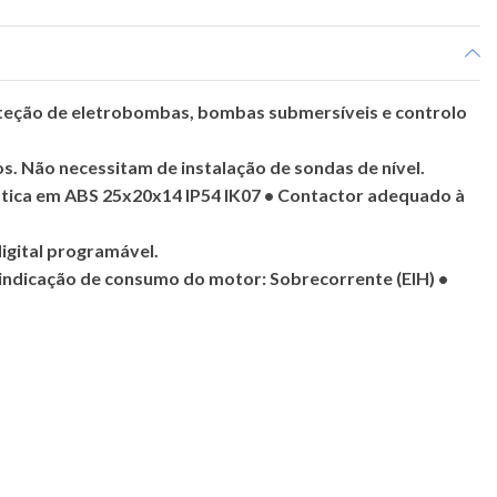
teção de eletrobombas, bombas submersíveis e controlo
s. Não necessitam de instalação de sondas de nível.
ástica em ABS 25x20x14 IP54 IK07 • Contactor adequado à
digital programável.
 indicação de consumo do motor: Sobrecorrente (EIH) •
obretensão (EUH) • Subtensão (EUL) • Sinalizador de Relé
da • Tempo de rearme automático (t) • Fácil programação
amento.