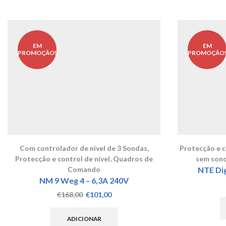
EM
EM
PROMOÇÃO!
PROMOÇÃO
Com controlador de nivel de 3 Sondas
,
Protecção e co
Protecção e control de nivel
,
Quadros de
sem son
Comando
NTE Dig
NM 9 Weg 4 – 6,3A 240V
O
O
€
168,00
€
101,00
preço
preço
original
atual
ADICIONAR
era:
é: