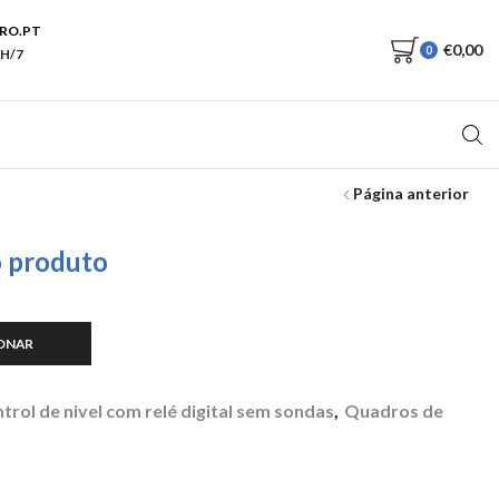
RO.PT
€
0,00
0
H/7
Página anterior
o produto
ONAR
0.
trol de nivel com relé digital sem sondas
,
Quadros de