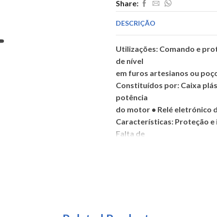
Share:
240V
DESCRIÇÃO
Utilizações: Comando e pro
de nível
em furos artesianos ou poço
Constituídos por: Caixa pl
potência
do motor • Relé eletrónico 
Características: Proteção e
Falta de
água: Subcorrente (EIL) • S
com tensão
• Sinalizador de bomba liga
dos parâmetros de funcion