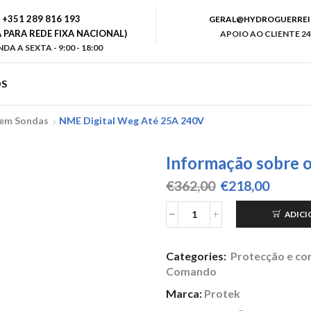
+351 289 816 193
GERAL@HYDROGUERREI
PARA REDE FIXA NACIONAL)
APOIO AO CLIENTE 24
DA A SEXTA - 9:00 - 18:00
S
Sem Sondas
NME Digital Weg Até 25A 240V
Informação sobre 
O
O
€
362,00
€
218,00
preço
preço
original
atual
ADICI
Quantidade
era:
é:
de
€362,00.
€218,0
NME
Categories:
Protecção e con
Digital
Comando
Weg
até
Marca:
Protek
25A