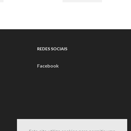
€104,40.
€197,00.
€118,00.
REDES SOCIAIS
Facebook