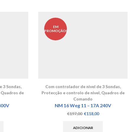
EM
PROMOÇÃO!
e 3 Sondas
,
Com controlador de nivel de 3 Sondas
,
,
Quadros de
Protecção e controlo de nivel
,
Quadros de
Comando
400V
NM 16 Weg 11 – 17A 240V
O
O
O
€
197,00
€
118,00
preço
preço
preço
atual
original
atual
ADICIONAR
é:
era:
é: