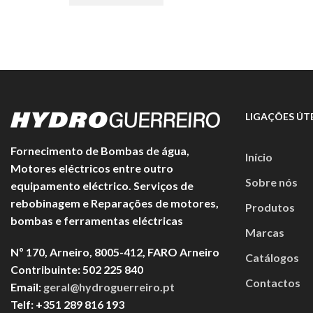
€168,00.
€101,00.
LIGAÇÕES ÚTE
Fornecimento de Bombas de água,
Início
Motores eléctricos entre outro
Sobre nós
equipamento eléctrico. Serviços de
rebobinagem e Reparações de motores,
Produtos
bombas e ferramentas eléctricas
Marcas
Nº 170, Arneiro, 8005-412, FARO Arneiro
Catálogos
Contribuinte: 502 225 840
Contactos
Email:
geral@hydroguerreiro.pt
Telf: +351 289 816 193