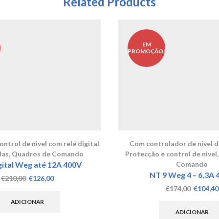
Related Products
EM
!
PROMOÇÃO!
ntrol de nivel com relé digital
Com controlador de nivel d
das
,
Quadros de Comando
Protecção e control de nivel
ital Weg até 12A 400V
Comando
NT 9 Weg 4 – 6,3A 
O
O
€
210,00
€
126,00
preço
preço
O
€
174,00
€
104,40
original
atual
preço
ADICIONAR
era:
é:
original
ADICIONAR
€210,00.
€126,00.
era: