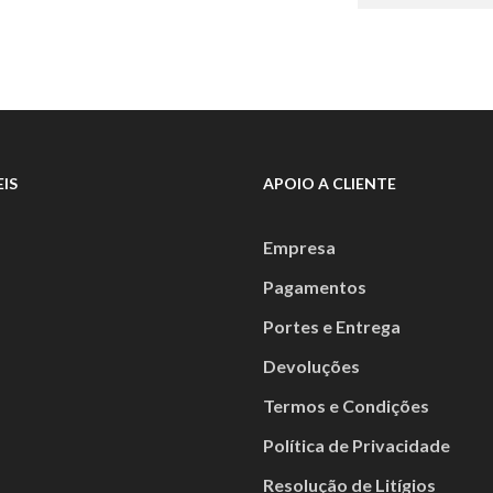
€174,00.
IS
APOIO A CLIENTE
Empresa
Pagamentos
Portes e Entrega
Devoluções
Termos e Condições
Política de Privacidade
Resolução de Litígios